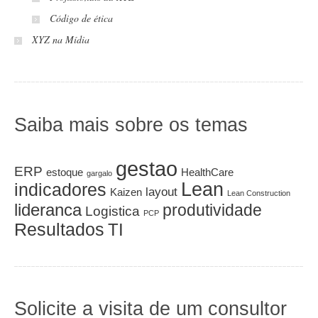
Código de ética
XYZ na Mídia
Saiba mais sobre os temas
gestao
ERP
estoque
HealthCare
gargalo
Lean
indicadores
layout
Kaizen
Lean Construction
lideranca
produtividade
Logistica
PCP
Resultados
TI
Solicite a visita de um consultor