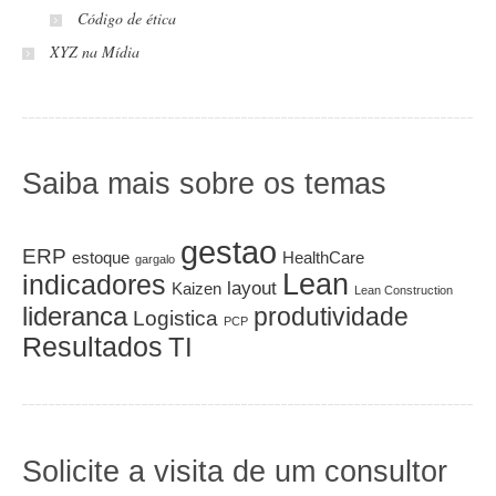
Código de ética
XYZ na Mídia
Saiba mais sobre os temas
gestao
ERP
estoque
HealthCare
gargalo
Lean
indicadores
layout
Kaizen
Lean Construction
lideranca
produtividade
Logistica
PCP
Resultados
TI
Solicite a visita de um consultor