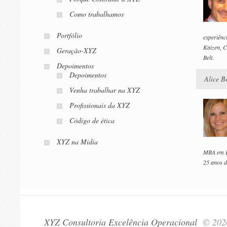
Como trabalhamos
Portfólio
experiênc
Kaizen, C
Geração-XYZ
Belt.
Depoimentos
Depoimentos
Alice Be
Venha trabalhar na XYZ
Profissionais da XYZ
Código de ética
XYZ na Mídia
MBA em Ed
25 anos d
XYZ Consultoria Excelência Operacional
© 20