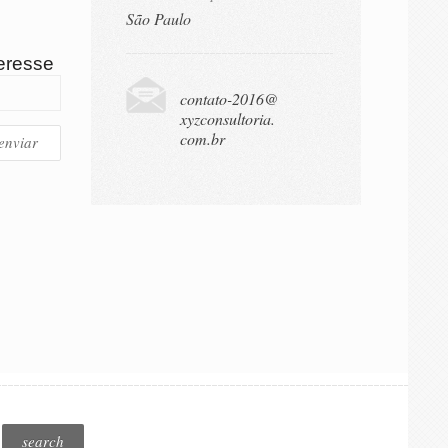
São Paulo
eresse
contato-2016@
xyzconsultoria.
com.br