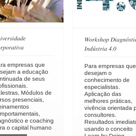
iversidade
Workshop Diagnósti
rporativa
Indústria 4.0
ra empresas que
Para empresas que
sejam a educação
desejam o
ntinuada de seus
conhecimento de
ofissionais.
especialistas.
lestras, Módulos de
Aplicação das
rsos presenciais,
melhores práticas,
einamentos
vivência orientada 
mportamentais,
consultores.
agnóstico e coaching
Resultados imediat
ra o capital humano
usando o conceito
Learn by Doing