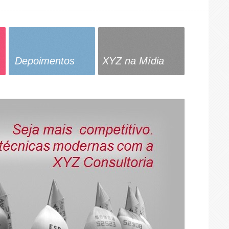
Depoimentos
XYZ na Mídia