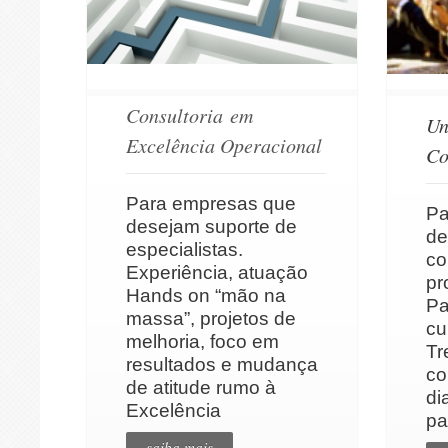
Consultoria em
Un
Excelência Operacional
Co
Para empresas que
Pa
desejam suporte de
de
especialistas.
co
Experiência, atuação
pr
Hands on “mão na
Pa
massa”, projetos de
cu
melhoria, foco em
Tr
resultados e mudança
co
de atitude rumo à
di
Excelência
pa
saiba mais