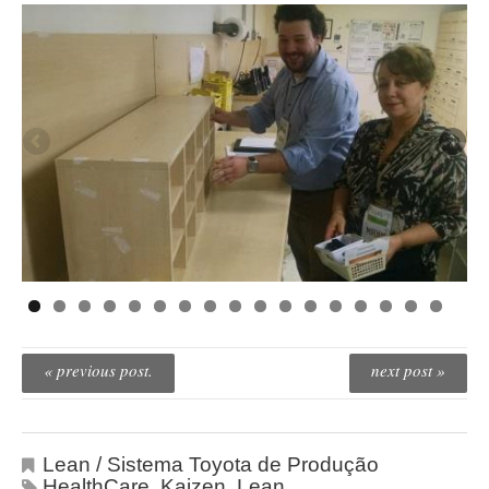
« previous post.
next post »
Lean / Sistema Toyota de Produção
HealthCare
,
Kaizen
,
Lean