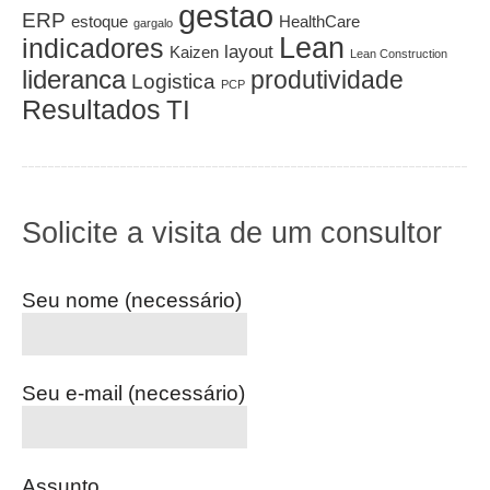
gestao
ERP
estoque
HealthCare
gargalo
Lean
indicadores
layout
Kaizen
Lean Construction
lideranca
produtividade
Logistica
PCP
Resultados
TI
Solicite a visita de um consultor
Seu nome (necessário)
Seu e-mail (necessário)
Assunto