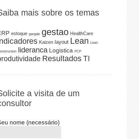
Saiba mais sobre os temas
gestao
ERP
estoque
HealthCare
gargalo
Lean
indicadores
layout
Kaizen
Lean
lideranca
Logistica
onstruction
PCP
Resultados
TI
produtividade
Solicite a visita de um
consultor
Seu nome (necessário)