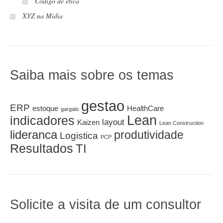
Código de ética
XYZ na Mídia
Saiba mais sobre os temas
gestao
ERP
estoque
HealthCare
gargalo
Lean
indicadores
layout
Kaizen
Lean Construction
lideranca
produtividade
Logistica
PCP
Resultados
TI
Solicite a visita de um consultor