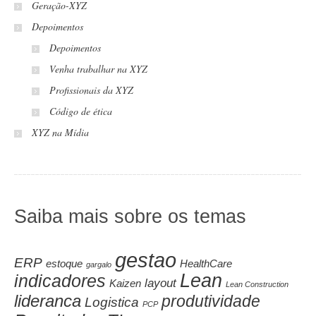
Geração-XYZ
Depoimentos
Depoimentos
Venha trabalhar na XYZ
Profissionais da XYZ
Código de ética
XYZ na Mídia
Saiba mais sobre os temas
gestao
ERP
estoque
HealthCare
gargalo
Lean
indicadores
layout
Kaizen
Lean Construction
lideranca
produtividade
Logistica
PCP