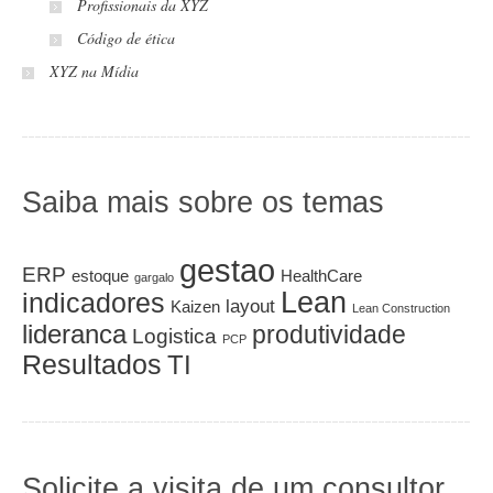
Profissionais da XYZ
Código de ética
XYZ na Mídia
Saiba mais sobre os temas
gestao
ERP
estoque
HealthCare
gargalo
Lean
indicadores
layout
Kaizen
Lean Construction
lideranca
produtividade
Logistica
PCP
Resultados
TI
Solicite a visita de um consultor