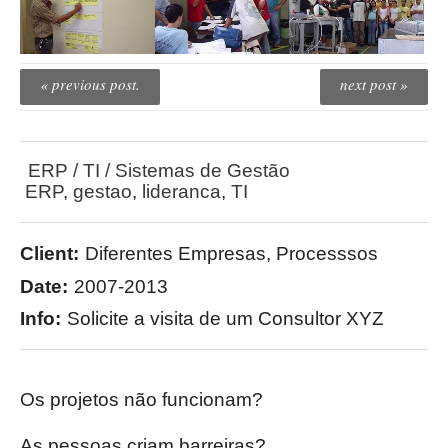
« previous post.
next post »
ERP / TI / Sistemas de Gestão
ERP
,
gestao
,
lideranca
,
TI
Client:
Diferentes Empresas, Processsos
Date:
2007-2013
Info:
Solicite a visita de um Consultor XYZ
Os projetos não funcionam?
As pessoas criam barreiras?