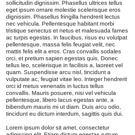
sollicitudin dignissim. Phasellus ultrices tellus
eget ipsum ornare molestie scelerisque eros
dignissim. Phasellus fringilla hendrerit lectus
nec vehicula. Pellentesque habitant morbi
tristique senectus et netus et malesuada fames
ac turpis egestas. In faucibus, risus eu volutpat
pellentesque, massa felis feugiat velit, nec
mattis felis elit a eros. Cras convallis sodales
orci, et pretium sapien egestas quis. Donec
tellus leo, scelerisque in facilisis a, laoreet vel
quam. Suspendisse arcu nisl, tincidunt a
vulputate ac, feugiat vitae leo. Integer hendrerit
orci id metus venenatis in luctus tellus
convallis. Mauris posuere, nisi vel vehicula
pellentesque, libero lacus egestas ante, a
bibendum mauris mi ut diam. Duis arcu odio,
tincidunt eu dictum interdum, sagittis quis dui.
Lorem ipsum dolor sit amet, consectetur
adipiscing elit. Etiam dictum egestas rutrum.