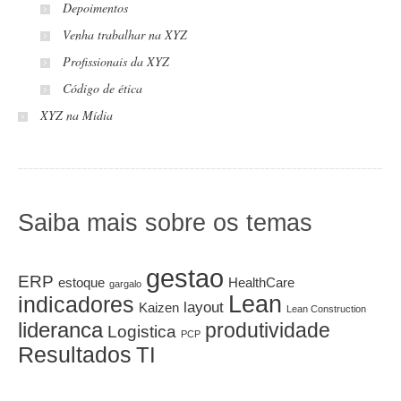
Depoimentos
Venha trabalhar na XYZ
Profissionais da XYZ
Código de ética
XYZ na Mídia
Saiba mais sobre os temas
gestao
ERP
estoque
HealthCare
gargalo
Lean
indicadores
layout
Kaizen
Lean Construction
lideranca
produtividade
Logistica
PCP
Resultados
TI