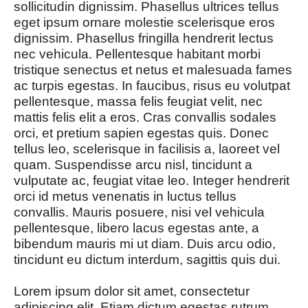
sollicitudin dignissim. Phasellus ultrices tellus
eget ipsum ornare molestie scelerisque eros
dignissim. Phasellus fringilla hendrerit lectus
nec vehicula. Pellentesque habitant morbi
tristique senectus et netus et malesuada fames
ac turpis egestas. In faucibus, risus eu volutpat
pellentesque, massa felis feugiat velit, nec
mattis felis elit a eros. Cras convallis sodales
orci, et pretium sapien egestas quis. Donec
tellus leo, scelerisque in facilisis a, laoreet vel
quam. Suspendisse arcu nisl, tincidunt a
vulputate ac, feugiat vitae leo. Integer hendrerit
orci id metus venenatis in luctus tellus
convallis. Mauris posuere, nisi vel vehicula
pellentesque, libero lacus egestas ante, a
bibendum mauris mi ut diam. Duis arcu odio,
tincidunt eu dictum interdum, sagittis quis dui.
Lorem ipsum dolor sit amet, consectetur
adipiscing elit. Etiam dictum egestas rutrum.