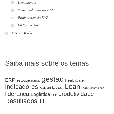
Depoimentos
Venha trabalhar na XYZ
Profissionais da XYZ
Código de ética
XYZ na Mídia
Saiba mais sobre os temas
gestao
ERP
estoque
HealthCare
gargalo
Lean
indicadores
layout
Kaizen
Lean Construction
lideranca
produtividade
Logistica
PCP
Resultados
TI