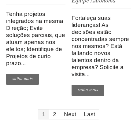
Equipe Autônoma
Tenha projetos
Fortaleça suas
integrados na mesma
lideranças! As
Direção; Evite
decisões estão
soluções parciais, que
concentradas sempre
atuam apenas nos
nos mesmos? Está
efeitos; Identifique de
faltando novos
Projetos de curto
talentos dentro da
prazo...
empresa? Solicite a
visita...
saiba mais
saiba mais
1
2
Next
Last