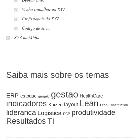
Venha trabalhar na XYZ
Profissionais da XYZ
Código de ética
XYZ na Mídia
Saiba mais sobre os temas
gestao
ERP
estoque
HealthCare
gargalo
Lean
indicadores
layout
Kaizen
Lean Construction
lideranca
produtividade
Logistica
PCP
Resultados
TI