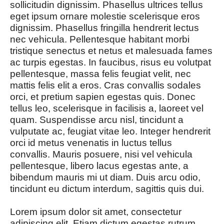
sollicitudin dignissim. Phasellus ultrices tellus
eget ipsum ornare molestie scelerisque eros
dignissim. Phasellus fringilla hendrerit lectus
nec vehicula. Pellentesque habitant morbi
tristique senectus et netus et malesuada fames
ac turpis egestas. In faucibus, risus eu volutpat
pellentesque, massa felis feugiat velit, nec
mattis felis elit a eros. Cras convallis sodales
orci, et pretium sapien egestas quis. Donec
tellus leo, scelerisque in facilisis a, laoreet vel
quam. Suspendisse arcu nisl, tincidunt a
vulputate ac, feugiat vitae leo. Integer hendrerit
orci id metus venenatis in luctus tellus
convallis. Mauris posuere, nisi vel vehicula
pellentesque, libero lacus egestas ante, a
bibendum mauris mi ut diam. Duis arcu odio,
tincidunt eu dictum interdum, sagittis quis dui.
Lorem ipsum dolor sit amet, consectetur
adipiscing elit. Etiam dictum egestas rutrum.