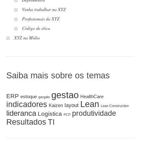
Venha trabalhar na XYZ
Profissionais da XYZ
Código de ética
XYZ na Mídia
Saiba mais sobre os temas
gestao
ERP
estoque
HealthCare
gargalo
Lean
indicadores
layout
Kaizen
Lean Construction
lideranca
produtividade
Logistica
PCP
Resultados
TI