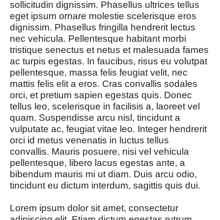
sollicitudin dignissim. Phasellus ultrices tellus
eget ipsum ornare molestie scelerisque eros
dignissim. Phasellus fringilla hendrerit lectus
nec vehicula. Pellentesque habitant morbi
tristique senectus et netus et malesuada fames
ac turpis egestas. In faucibus, risus eu volutpat
pellentesque, massa felis feugiat velit, nec
mattis felis elit a eros. Cras convallis sodales
orci, et pretium sapien egestas quis. Donec
tellus leo, scelerisque in facilisis a, laoreet vel
quam. Suspendisse arcu nisl, tincidunt a
vulputate ac, feugiat vitae leo. Integer hendrerit
orci id metus venenatis in luctus tellus
convallis. Mauris posuere, nisi vel vehicula
pellentesque, libero lacus egestas ante, a
bibendum mauris mi ut diam. Duis arcu odio,
tincidunt eu dictum interdum, sagittis quis dui.
Lorem ipsum dolor sit amet, consectetur
adipiscing elit. Etiam dictum egestas rutrum.